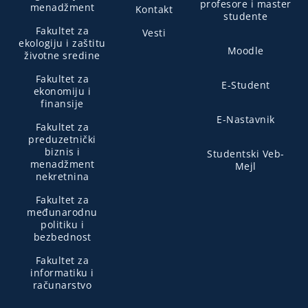
profesore i master
menadžment
Kontakt
studente
Fakultet za
Vesti
ekologiju i zaštitu
Moodle
životne sredine
Fakultet za
E-Student
ekonomiju i
finansije
E-Nastavnik
Fakultet za
preduzetnički
biznis i
Studentski Veb-
menadžment
Mejl
nekretnina
Fakultet za
međunarodnu
politiku i
bezbednost
Fakultet za
informatiku i
računarstvo