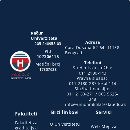
Račun
Univerziteta
Adresa
205-246958-03
Cara Dušana 62-64, 11158
PIB
Beograd
107306115
Telefoni
Matični broj
Studentska služba:
17807633
011 2180-143
Pravna služba:
011 2180-287 lokal 114
Služba finansija:
011 2180-271 / 065 5625-
348
info@unionnikolatesla.edu.rs
Brzi linkovi
Servisi
Fakulteti
Fakultet za
O Univerzitetu
Web-Mejl za
graditeljski