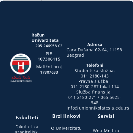
Račun
Univerziteta
Adresa
205-246958-03
Cara Dušana 62-64, 11158
PIB
Beograd
107306115
Telefoni
Matični broj
Studentska služba:
17807633
011 2180-143
Pravna služba:
011 2180-287 lokal 114
Služba finansija:
011 2180-271 / 065 5625-
348
info@unionnikolatesla.edu.rs
Brzi linkovi
Servisi
Fakulteti
Fakultet za
O Univerzitetu
Web-Mejl za
graditeljski