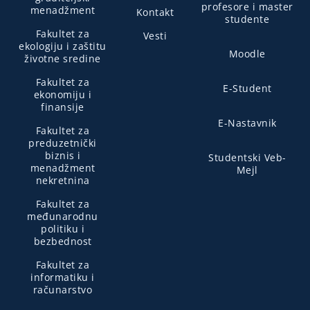
profesore i master
menadžment
Kontakt
studente
Fakultet za
Vesti
ekologiju i zaštitu
Moodle
životne sredine
Fakultet za
E-Student
ekonomiju i
finansije
E-Nastavnik
Fakultet za
preduzetnički
biznis i
Studentski Veb-
menadžment
Mejl
nekretnina
Fakultet za
međunarodnu
politiku i
bezbednost
Fakultet za
informatiku i
računarstvo