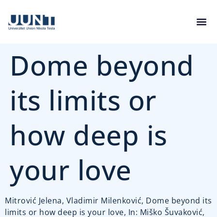
Dome beyond
its limits or
how deep is
your love
Mitrović Jelena, Vladimir Milenković, Dome beyond its
limits or how deep is your love, In: Miško Šuvaković,