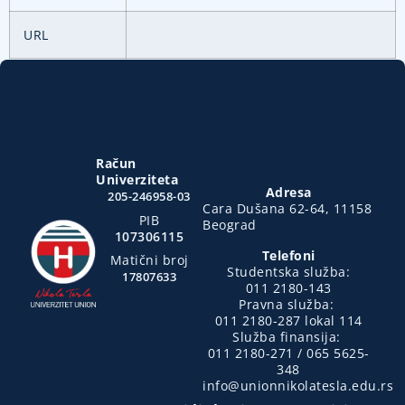
URL
Račun
Univerziteta
Adresa
205-246958-03
Cara Dušana 62-64, 11158
PIB
Beograd
107306115
Telefoni
Matični broj
Studentska služba:
17807633
011 2180-143
Pravna služba:
011 2180-287 lokal 114
Služba finansija:
011 2180-271 / 065 5625-
348
info@unionnikolatesla.edu.rs