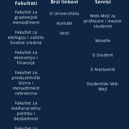
Brzi linkovi
Servisi
Fakulteti
Fakultet za
O Univerzitetu
Web-Mejl za
graditeljski
profesore i master
menadžment
Kontakt
studente
Fakultet za
Vesti
ekologiju i zaštitu
Moodle
životne sredine
Fakultet za
E-Student
ekonomiju i
finansije
E-Nastavnik
Fakultet za
preduzetnički
biznis i
Studentski Veb-
menadžment
Mejl
nekretnina
Fakultet za
međunarodnu
politiku i
bezbednost
Fakultet za