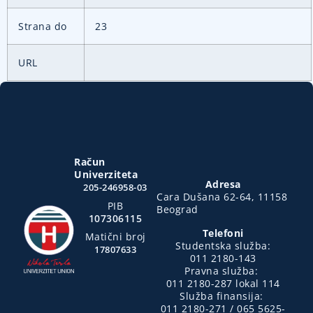
Strana do
23
URL
Račun
Univerziteta
Adresa
205-246958-03
Cara Dušana 62-64, 11158
PIB
Beograd
107306115
Telefoni
Matični broj
Studentska služba:
17807633
011 2180-143
Pravna služba:
011 2180-287 lokal 114
Služba finansija:
011 2180-271 / 065 5625-