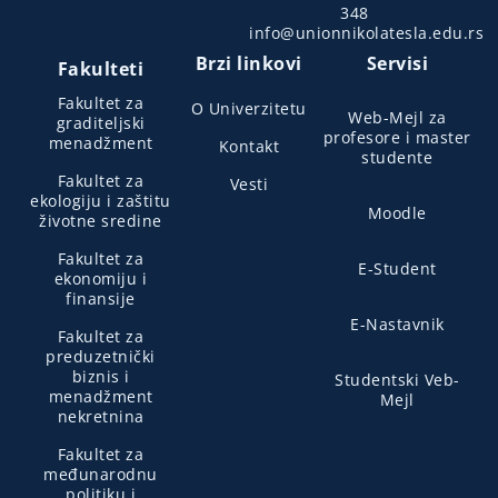
348
info@unionnikolatesla.edu.rs
Brzi linkovi
Servisi
Fakulteti
Fakultet za
O Univerzitetu
Web-Mejl za
graditeljski
profesore i master
menadžment
Kontakt
studente
Fakultet za
Vesti
ekologiju i zaštitu
Moodle
životne sredine
Fakultet za
E-Student
ekonomiju i
finansije
E-Nastavnik
Fakultet za
preduzetnički
biznis i
Studentski Veb-
menadžment
Mejl
nekretnina
Fakultet za
međunarodnu
politiku i