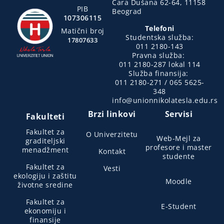
Cara Dušana 62-64, 11158
PIB
Beograd
107306115
Telefoni
Matični broj
Studentska služba:
17807633
011 2180-143
Pravna služba:
011 2180-287 lokal 114
Služba finansija:
011 2180-271 / 065 5625-
348
info@unionnikolatesla.edu.rs
Brzi linkovi
Servisi
Fakulteti
Fakultet za
O Univerzitetu
Web-Mejl za
graditeljski
profesore i master
menadžment
Kontakt
studente
Fakultet za
Vesti
ekologiju i zaštitu
Moodle
životne sredine
Fakultet za
E-Student
ekonomiju i
finansije