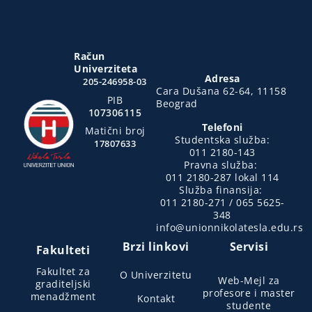
Račun
Univerziteta
Adresa
205-246958-03
Cara Dušana 62-64, 11158
PIB
Beograd
107306115
Telefoni
Matični broj
Studentska služba:
17807633
011 2180-143
Pravna služba:
011 2180-287 lokal 114
Služba finansija:
011 2180-271 / 065 5625-
348
info@unionnikolatesla.edu.rs
Brzi linkovi
Servisi
Fakulteti
Fakultet za
O Univerzitetu
Web-Mejl za
graditeljski
profesore i master
menadžment
Kontakt
studente