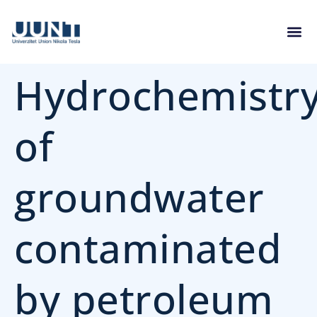
Hydrochemistr
of
groundwater
contaminated
by petroleum