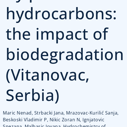
hydrocarbons:
the impact of
biodegradation
(Vitanovac,
Serbia)
Maric Nenad, Strbacki Jana, Mrazovac-Kurilić Sanja,
Beskoski Vladimir P, Nikic Zoran N, Ignjatovic
Snezana, Malbasic Jovana, Hydrochemistry of