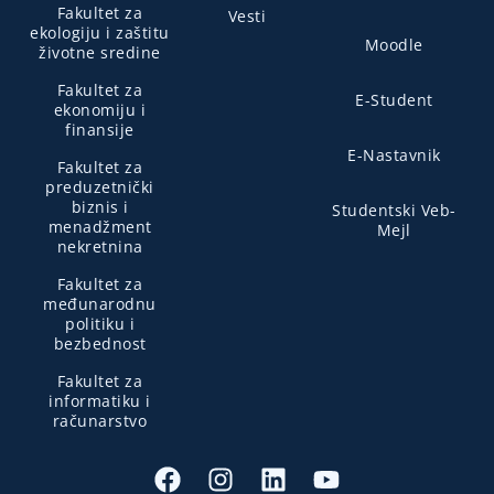
Fakultet za
Vesti
ekologiju i zaštitu
Moodle
životne sredine
Fakultet za
E-Student
ekonomiju i
finansije
E-Nastavnik
Fakultet za
preduzetnički
biznis i
Studentski Veb-
menadžment
Mejl
nekretnina
Fakultet za
međunarodnu
politiku i
bezbednost
Fakultet za
informatiku i
računarstvo