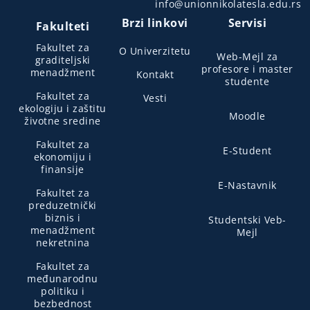
info@unionnikolatesla.edu.rs
Brzi linkovi
Servisi
Fakulteti
Fakultet za
O Univerzitetu
Web-Mejl za
graditeljski
profesore i master
menadžment
Kontakt
studente
Fakultet za
Vesti
ekologiju i zaštitu
Moodle
životne sredine
Fakultet za
E-Student
ekonomiju i
finansije
E-Nastavnik
Fakultet za
preduzetnički
biznis i
Studentski Veb-
menadžment
Mejl
nekretnina
Fakultet za
međunarodnu
politiku i
bezbednost