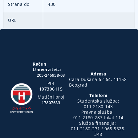
Strana do
430
URL
Račun
Univerziteta
Adresa
205-246958-03
Cara Dušana 62-64, 11158
PIB
Beograd
107306115
Telefoni
Matični broj
Studentska služba:
17807633
011 2180-143
Pravna služba:
011 2180-287 lokal 114
Služba finansija:
011 2180-271 / 065 5625-
348