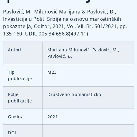
Pavlović, M., Milunović Marijana & Pavlović, Đ.,
Investicije u Pošti Srbije na osnovu marketinških
pokazatelja, Oditor, 2021, Vol. VII, Br. S01/2021, pp.
135-160, UDK: 005.34:656.8(497.11)
Autori
Marijana Milunović, Pavlović, M.,
Pavlović, Đ.
Tip
M23
publikacije
Polje
Društveno-humanističko
publikacije
Godina
2021
DOI