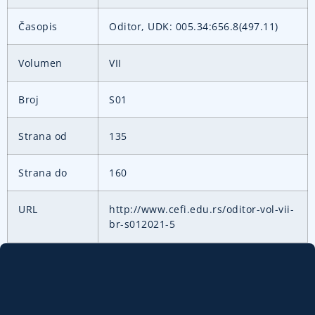
Časopis
Oditor, UDK: 005.34:656.8(497.11)
Volumen
VII
Broj
S01
Strana od
135
Strana do
160
URL
http://www.cefi.edu.rs/oditor-vol-vii-
br-s012021-5