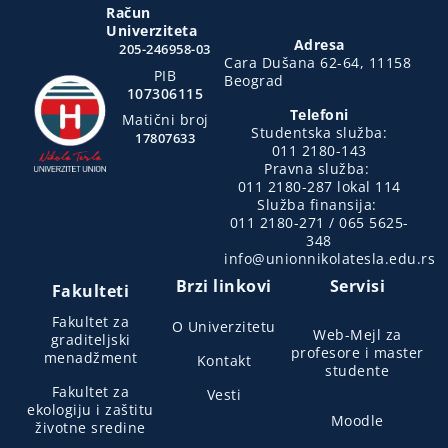
Račun
Univerziteta
Adresa
205-246958-03
Cara Dušana 62-64, 11158
PIB
Beograd
107306115
Telefoni
Matični broj
Studentska služba:
17807633
011 2180-143
Pravna služba:
011 2180-287 lokal 114
Služba finansija:
011 2180-271 / 065 5625-
348
info@unionnikolatesla.edu.rs
Brzi linkovi
Servisi
Fakulteti
Fakultet za
O Univerzitetu
Web-Mejl za
graditeljski
profesore i master
menadžment
Kontakt
studente
Fakultet za
Vesti
ekologiju i zaštitu
Moodle
životne sredine