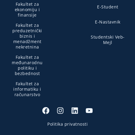
Fakultet za
E-Student
ekonomiju i
finansije
E-Nastavnik
Fakultet za
preduzetnički
biznis i
Studentski Veb-
menadžment
Mejl
nekretnina
Fakultet za
međunarodnu
politiku i
bezbednost
Fakultet za
informatiku i
računarstvo
Politika privatnosti