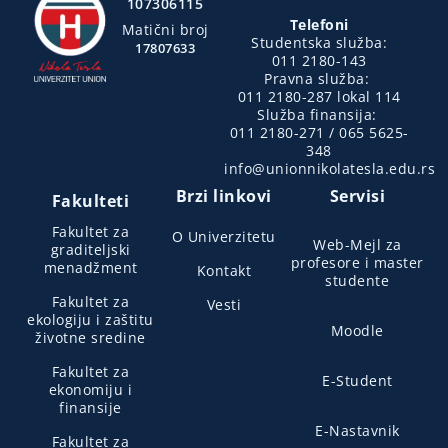
107306115
Telefoni
Matični broj
Studentska služba:
17807633
011 2180-143
Pravna služba:
011 2180-287 lokal 114
Služba finansija:
011 2180-271 / 065 5625-
348
info@unionnikolatesla.edu.rs
Brzi linkovi
Servisi
Fakulteti
Fakultet za
O Univerzitetu
Web-Mejl za
graditeljski
profesore i master
menadžment
Kontakt
studente
Fakultet za
Vesti
ekologiju i zaštitu
Moodle
životne sredine
Fakultet za
E-Student
ekonomiju i
finansije
E-Nastavnik
Fakultet za