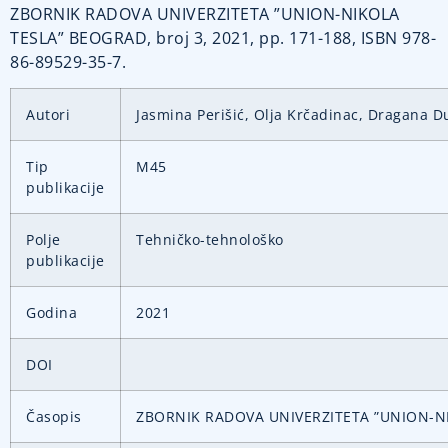
ZBORNIK RADOVA UNIVERZITETA ”UNION-NIKOLA
TESLA” BEOGRAD, broj 3, 2021, pp. 171-188, ISBN 978-
86-89529-35-7.
Autori
Jasmina Perišić, Olja Krčadinac, Dragana D
Tip
M45
publikacije
Polje
Tehničko-tehnološko
publikacije
Godina
2021
DOI
Časopis
ZBORNIK RADOVA UNIVERZITETA ”UNION-NIK