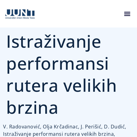
Istraživanje
performansi
rutera velikih
brzina
V. Radovanović, Olja Krčadinac, J. Perišić, D. Dudić,
Istraživanje performansi rutera velikih brzina,