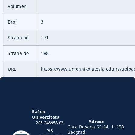
Volumen
Broj
3
Strana od
171
Strana do
188
URL
https://www.unionnikolatesla.edu.rs/uploa
Račun
Univerziteta
Adresa
205-246958-03
Cara Dušana 62-64, 11158
PIB
Beograd