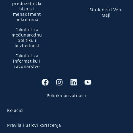
preduzetnički
biznis i
Studentski Veb-
menadžment
Mejl
nekretnina
Fakultet za
međunarodnu
politiku i
bezbednost
Fakultet za
informatiku i
računarstvo
Politika privatnosti
Kolačići
Pravila i uslovi korišćenja