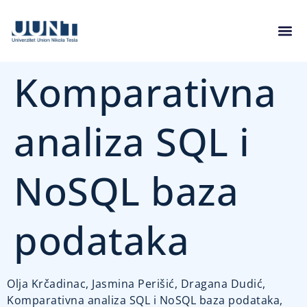
Komparativna
analiza SQL i
NoSQL baza
podataka
Olja Krčadinac, Jasmina Perišić, Dragana Dudić,
Komparativna analiza SQL i NoSQL baza podataka,