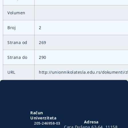
Volumen
Broj
2
Strana od
269
Strana do
290
URL
http://unionnikolatesla.edu.rs/dokumenti/z
Račun
Univerziteta
Adresa
205-246958-03
Cara Dušana 62-64, 11158