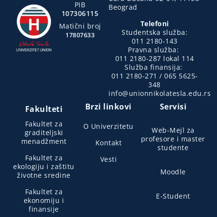
PIB
Beograd
107306115
Telefoni
Matični broj
Studentska služba:
17807633
011 2180-143
Pravna služba:
011 2180-287 lokal 114
Služba finansija:
011 2180-271 / 065 5625-
348
info@unionnikolatesla.edu.rs
Brzi linkovi
Servisi
Fakulteti
Fakultet za
O Univerzitetu
Web-Mejl za
graditeljski
profesore i master
menadžment
Kontakt
studente
Fakultet za
Vesti
ekologiju i zaštitu
Moodle
životne sredine
Fakultet za
E-Student
ekonomiju i
finansije