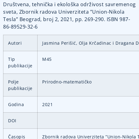
Društvena, tehnička i ekološka održivost savremenog
sveta, Zbornik radova Univerziteta ”Union-Nikola
Tesla” Beograd, broj 2, 2021, pp. 269-290. ISBN 987-
86-89529-32-6
Autori
Jasmina Perišić, Olja Krčadinac i Dragana 
Tip
M45
publikacije
Polje
Prirodno-matematičko
publikacije
Godina
2021
DOI
Časopis
Zbornik radova Univerziteta ”Union-Nikola 