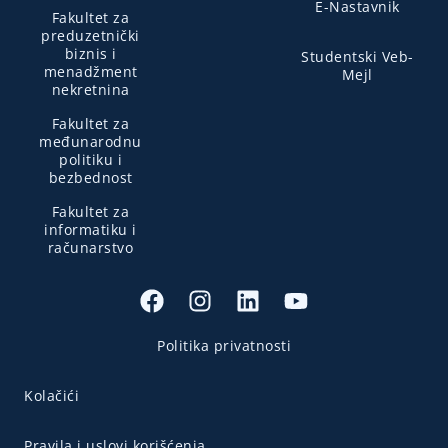
E-Nastavnik
Fakultet za
preduzetnički
biznis i
Studentski Veb-
menadžment
Mejl
nekretnina
Fakultet za
međunarodnu
politiku i
bezbednost
Fakultet za
informatiku i
računarstvo
Politika privatnosti
Kolačići
Pravila i uslovi korišćenja