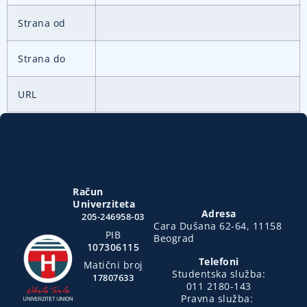
Strana od
Strana do
URL
Račun
Univerziteta
Adresa
205-246958-03
Cara Dušana 62-64, 11158
PIB
Beograd
107306115
Telefoni
Matični broj
Studentska služba:
17807633
011 2180-143
Pravna služba: