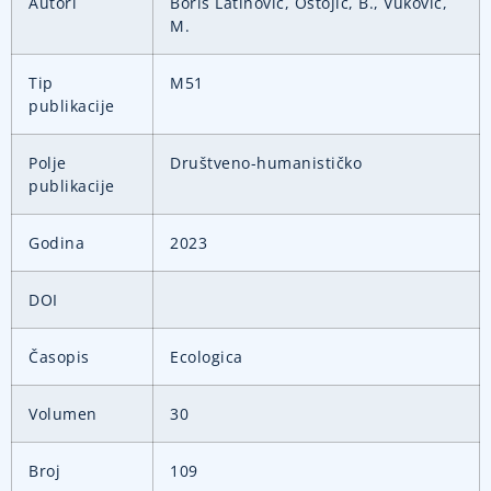
Autori
Boris Latinović, Ostojić, B., Vuković,
M.
Tip
M51
publikacije
Polje
Društveno-humanističko
publikacije
Godina
2023
DOI
Časopis
Ecologica
Volumen
30
Broj
109