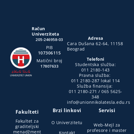
Račun
Univerziteta
Adresa
205-246958-03
Cara Dušana 62-64, 11158
PIB
Beograd
107306115
Telefoni
Matični broj
Studentska služba:
17807633
011 2180-143
Pravna služba:
011 2180-287 lokal 114
Služba finansija:
011 2180-271 / 065 5625-
348
info@unionnikolatesla.edu.rs
Brzi linkovi
Servisi
Fakulteti
Fakultet za
O Univerzitetu
Web-Mejl za
graditeljski
profesore i master
menadžment
Kontakt