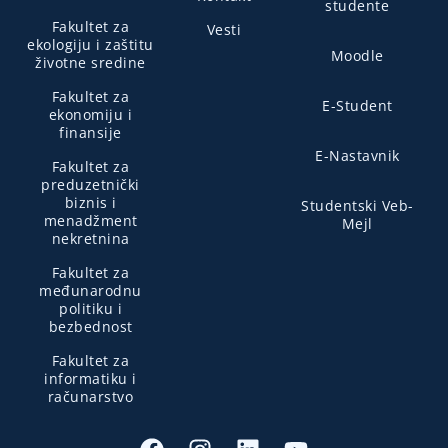
studente
Fakultet za
Vesti
ekologiju i zaštitu
Moodle
životne sredine
Fakultet za
E-Student
ekonomiju i
finansije
E-Nastavnik
Fakultet za
preduzetnički
biznis i
Studentski Veb-
menadžment
Mejl
nekretnina
Fakultet za
međunarodnu
politiku i
bezbednost
Fakultet za
informatiku i
računarstvo