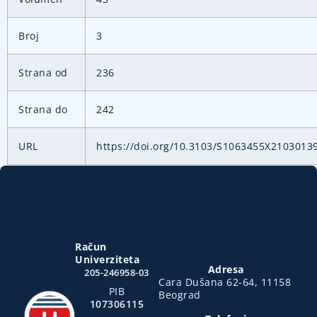
Broj
3
Strana od
236
Strana do
242
URL
https://doi.org/10.3103/S1063455X2103013
Račun
Univerziteta
Adresa
205-246958-03
Cara Dušana 62-64, 11158
PIB
Beograd
107306115