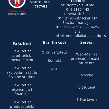
Telefoni
Matični broj
Studentska služba:
17807633
011 2180-143
Pravna služba:
011 2180-287 lokal 114
Služba finansija:
011 2180-271 / 065 5625-
348
info@unionnikolatesla.edu.rs
Brzi linkovi
Servisi
Fakulteti
Fakultet za
O Univerzitetu
Web-Mejl za
graditeljski
profesore i master
menadžment
Kontakt
studente
Fakultet za
Vesti
ekologiju i zaštitu
Moodle
životne sredine
Fakultet za
E-Student
ekonomiju i
finansije
E-Nastavnik
Fakultet za
preduzetnički