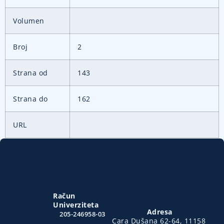
Volumen
Broj
2
Strana od
143
Strana do
162
URL
Račun
Univerziteta
Adresa
205-246958-03
Cara Dušana 62-64, 11158