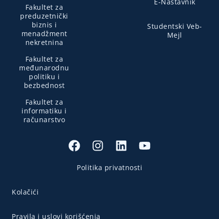
E-Nastavnik
Fakultet za
preduzetnički
biznis i
Studentski Veb-
menadžment
Mejl
nekretnina
Fakultet za
međunarodnu
politiku i
bezbednost
Fakultet za
informatiku i
računarstvo
Politika privatnosti
Kolačići
Pravila i uslovi korišćenja