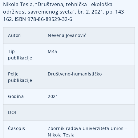
Nikola Tesla, “Društvena, tehnička i ekološka
održivost savremenog sveta”, br. 2, 2021, pp. 143-
162. ISBN 978-86-89529-32-6
Autori
Nevena Jovanović
Tip
M45
publikacije
Polje
Društveno-humanističko
publikacije
Godina
2021
DOI
Časopis
Zbornik radova Univerziteta Union –
Nikola Tesla