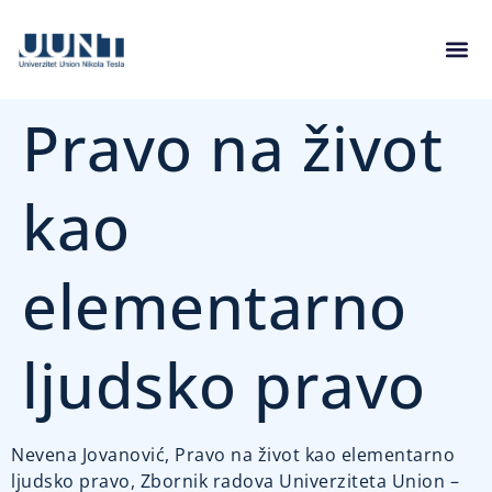
Pravo na život
kao
elementarno
ljudsko pravo
Nevena Jovanović, Pravo na život kao elementarno
ljudsko pravo, Zbornik radova Univerziteta Union –