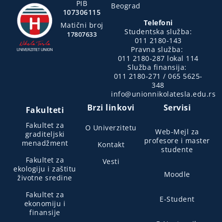
PIB
Beograd
107306115
Telefoni
Matični broj
Studentska služba:
17807633
011 2180-143
Pravna služba:
011 2180-287 lokal 114
Služba finansija:
011 2180-271 / 065 5625-
348
info@unionnikolatesla.edu.rs
Brzi linkovi
Servisi
Fakulteti
Fakultet za
O Univerzitetu
Web-Mejl za
graditeljski
profesore i master
menadžment
Kontakt
studente
Fakultet za
Vesti
ekologiju i zaštitu
Moodle
životne sredine
Fakultet za
E-Student
ekonomiju i
finansije