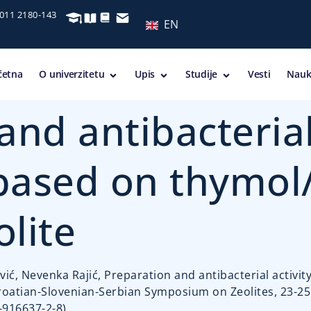
 011 2180-143
EN
četna
O univerzitetu
Upis
Studije
Vesti
Nauk
nd antibacterial 
based on thymol/
olite
. Hrenović, Nevenka Rajić, Preparation and antibacterial act
Croatian-Slovenian-Serbian Symposium on Zeolites, 23-25 S
-916637-2-8)