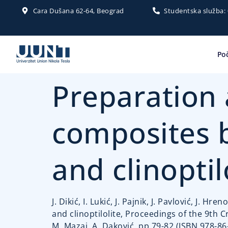
Cara Dušana 62-64, Beograd
Studentska služba:
Po
Preparation a
composites 
and clinoptil
J. Dikić, I. Lukić, J. Pajnik, J. Pavlović, J
and clinoptilolite, Proceedings of the 9th 
M. Mazaj, A. Daković, pp.79-82 (ISBN 978-86