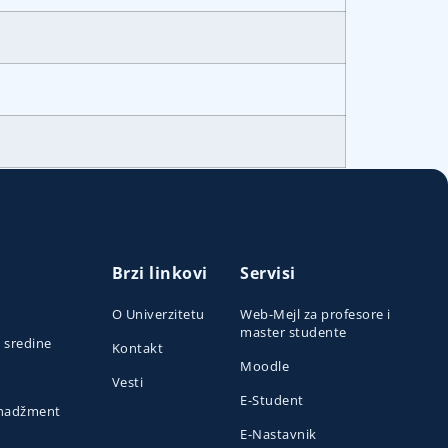
Brzi linkovi
Servisi
O Univerzitetu
Web-Mejl za profesore i
master studente
e sredine
Kontakt
Moodle
Vesti
E-Student
menadžment
E-Nastavnik