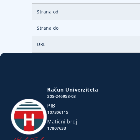
Strana od
Strana do
URL
Račun Univerziteta
205-246958-03
PIB
107306115
Matični broj
17807633