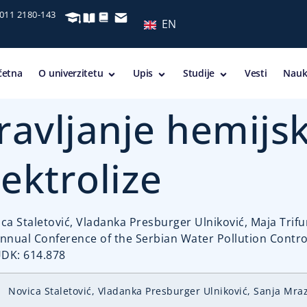
 011 2180-143
EN
četna
O univerzitetu
Upis
Studije
Vesti
Nauk
ravljanje hemijs
ektrolize
vica Staletović, Vladanka Presburger Ulniković, Maja Trif
nnual Conference of the Serbian Water Pollution Control 
UDK: 614.878
Novica Staletović, Vladanka Presburger Ulniković, Sanja Mrazo