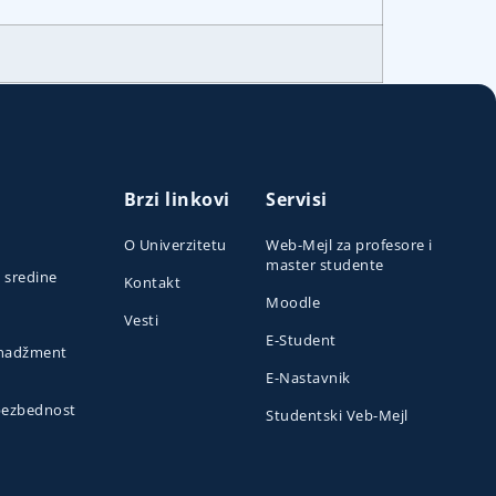
Brzi linkovi
Servisi
O Univerzitetu
Web-Mejl za profesore i
master studente
e sredine
Kontakt
Moodle
Vesti
E-Student
menadžment
E-Nastavnik
 bezbednost
Studentski Veb-Mejl
o