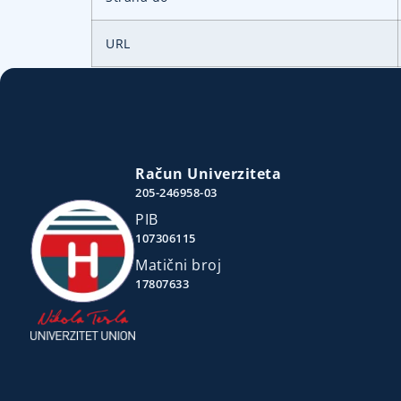
URL
Račun Univerziteta
205-246958-03
PIB
107306115
Matični broj
17807633