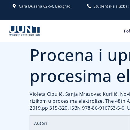
Cara Dušana 62-64, Beograd
Studentska služba:
Po
Procena i up
procesima el
Violeta Cibulić, Sanja Mrazovac Kurilić, No
rizikom u procesima elektrolize, The 48th A
2019.pp 315-320. ISBN 978-86-916753-5-6. 
Autori