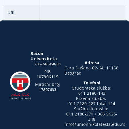
URL
Račun
Univerziteta
Adresa
205-246958-03
Cara Dušana 62-64, 11158
PIB
Beograd
107306115
Telefoni
Matični broj
Studentska služba:
17807633
011 2180-143
Pravna služba:
011 2180-287 lokal 114
Služba finansija:
011 2180-271 / 065 5625-
348
info@unionnikolatesla.edu.rs