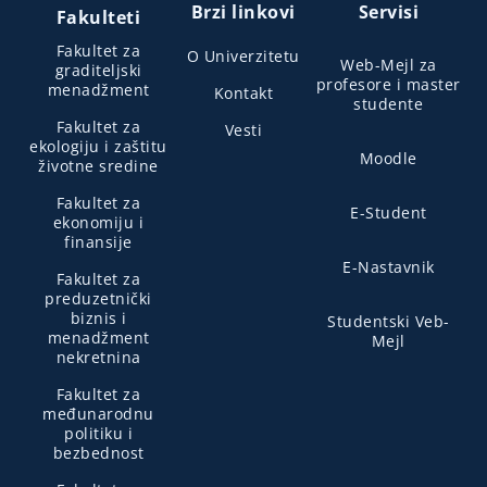
Brzi linkovi
Servisi
Fakulteti
Fakultet za
O Univerzitetu
Web-Mejl za
graditeljski
profesore i master
menadžment
Kontakt
studente
Fakultet za
Vesti
ekologiju i zaštitu
Moodle
životne sredine
Fakultet za
E-Student
ekonomiju i
finansije
E-Nastavnik
Fakultet za
preduzetnički
biznis i
Studentski Veb-
menadžment
Mejl
nekretnina
Fakultet za
međunarodnu
politiku i
bezbednost