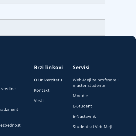
Brzi linkovi
Servisi
O Univerzitetu
Web-Mejl za profesore i
master studente
e sredine
Kontakt
Moodle
Vesti
E-Student
menadžment
E-Nastavnik
 bezbednost
Studentski Veb-Mejl
o