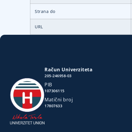
Strana do
URL
Račun Univerziteta
205-246958-03
PIB
107306115
Matični broj
17807633