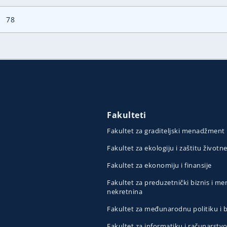
78
Fakulteti
Fakultet za graditeljski menadžment
Fakultet za ekologiju i zaštitu životn
Fakultet za ekonomiju i finansije
Fakultet za preduzetnički biznis i 
nekretnina
Fakultet za međunarodnu politiku i
Fakultet za informatiku i računarstv