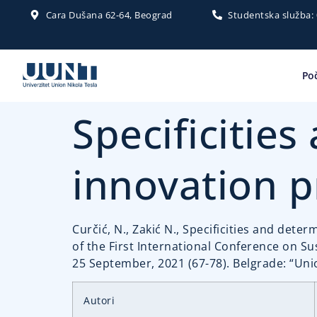
Cara Dušana 62-64, Beograd
Studentska služba:
Po
Specificitie
innovation p
Curčić, N., Zakić N., Specificities and deter
of the First International Conference on S
25 September, 2021 (67-78). Belgrade: “Unio
Autori