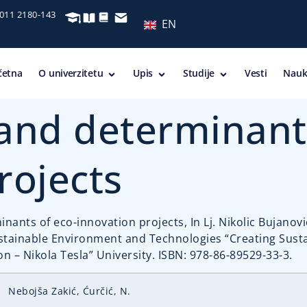
 011 2180-143
EN
četna
O univerzitetu
Upis
Studije
Vesti
Nauk
s and determinant
rojects
minants of eco-innovation projects, In Lj. Nikolic Bujanov
ustainable Environment and Technologies “Creating Sust
n – Nikola Tesla” University. ISBN: 978-86-89529-33-3.
Nebojša Zakić, Ćurčić, N.