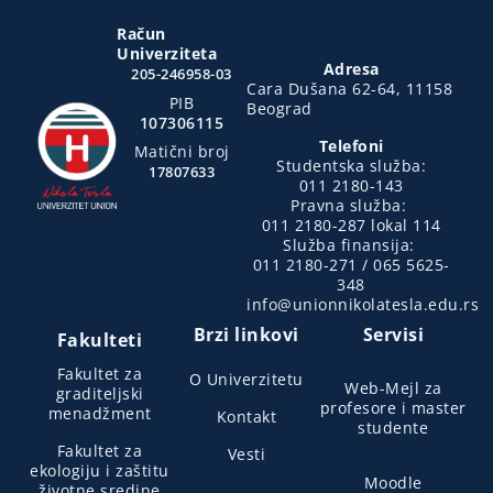
Račun
Univerziteta
Adresa
205-246958-03
Cara Dušana 62-64, 11158
PIB
Beograd
107306115
Telefoni
Matični broj
Studentska služba:
17807633
011 2180-143
Pravna služba:
011 2180-287 lokal 114
Služba finansija:
011 2180-271 / 065 5625-
348
info@unionnikolatesla.edu.rs
Brzi linkovi
Servisi
Fakulteti
Fakultet za
O Univerzitetu
Web-Mejl za
graditeljski
profesore i master
menadžment
Kontakt
studente
Fakultet za
Vesti
ekologiju i zaštitu
Moodle
životne sredine