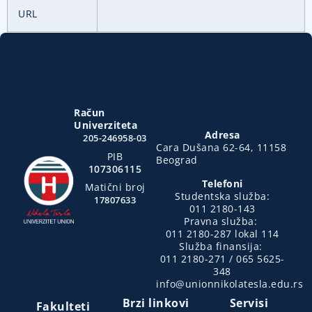
URL
Račun
Univerziteta
Adresa
205-246958-03
Cara Dušana 62-64, 11158
PIB
Beograd
107306115
Telefoni
Matični broj
Studentska služba:
17807633
011 2180-143
Pravna služba:
011 2180-287 lokal 114
Služba finansija:
011 2180-271 / 065 5625-
348
info@unionnikolatesla.edu.rs
Brzi linkovi
Servisi
Fakulteti