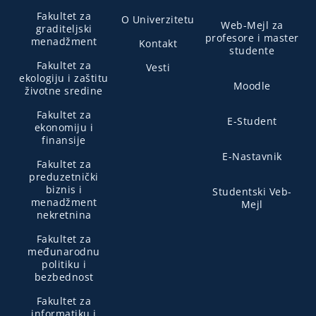
Fakultet za
O Univerzitetu
Web-Mejl za
graditeljski
profesore i master
menadžment
Kontakt
studente
Fakultet za
Vesti
ekologiju i zaštitu
Moodle
životne sredine
Fakultet za
E-Student
ekonomiju i
finansije
E-Nastavnik
Fakultet za
preduzetnički
biznis i
Studentski Veb-
menadžment
Mejl
nekretnina
Fakultet za
međunarodnu
politiku i
bezbednost
Fakultet za
informatiku i