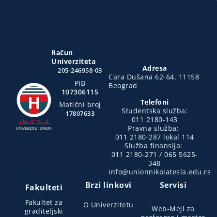
Račun
Univerziteta
Adresa
205-246958-03
Cara Dušana 62-64, 11158
PIB
Beograd
107306115
Telefoni
Matični broj
Studentska služba:
17807633
011 2180-143
Pravna služba:
011 2180-287 lokal 114
Služba finansija:
011 2180-271 / 065 5625-
348
info@unionnikolatesla.edu.rs
Brzi linkovi
Servisi
Fakulteti
Fakultet za
O Univerzitetu
Web-Mejl za
graditeljski