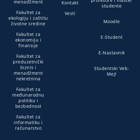
profesore i master
menadžment
Kontakt
studente
Fakultet za
Vesti
ekologiju i zaštitu
Moodle
životne sredine
Fakultet za
E-Student
ekonomiju i
finansije
E-Nastavnik
Fakultet za
preduzetnički
biznis i
Studentski Veb-
menadžment
Mejl
nekretnina
Fakultet za
međunarodnu
politiku i
bezbednost
Fakultet za
informatiku i
računarstvo