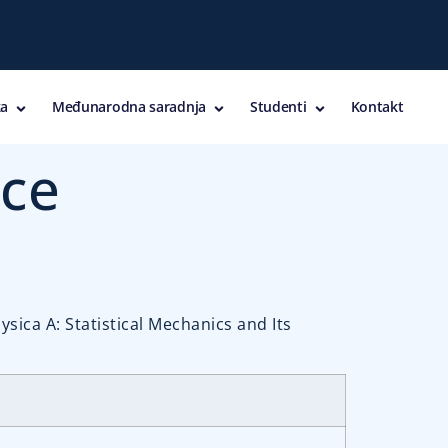
a
Međunarodna saradnja
Studenti
Kontakt
rce
ica A: Statistical Mechanics and Its