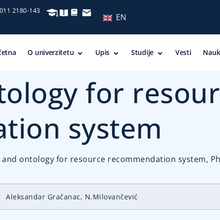
 011 2180-143
EN
četna
O univerzitetu
Upis
Studije
Vesti
Nauk
ology for resou
tion system
 and ontology for resource recommendation system, Phys
Aleksandar Gračanac, N.Milovančević