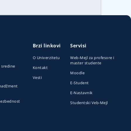
Brzi linkovi
Servisi
O Univerzitetu
Web-Mejl za profesore i
master studente
e sredine
Kontakt
Moodle
Vesti
E-Student
menadžment
E-Nastavnik
 bezbednost
Studentski Veb-Mejl
o