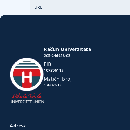
URL
Račun Univerziteta
205-246958-03
PIB
107306115
Matični broj
17807633
Adresa