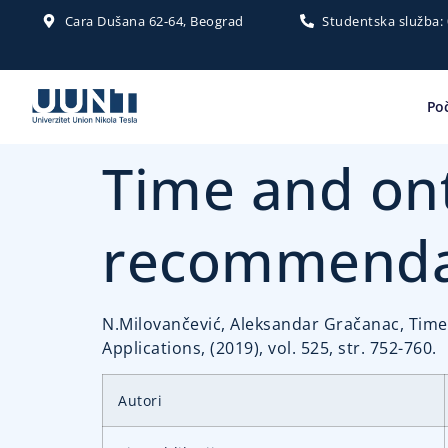
Cara Dušana 62-64, Beograd
Studentska služba:
Po
Time and ont
recommenda
N.Milovančević, Aleksandar Gračanac, Time
Applications, (2019), vol. 525, str. 752-760.
Autori