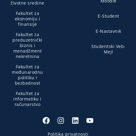
Moodle
životne sredine
Fakultet za
E-Student
ekonomiju i
finansije
E-Nastavnik
Fakultet za
preduzetnički
biznis i
Studentski Veb-
menadžment
Mejl
nekretnina
Fakultet za
međunarodnu
politiku i
bezbednost
Fakultet za
informatiku i
računarstvo
Politika privatnosti