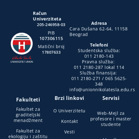
Račun
Univerziteta
Adresa
205-246958-03
Cara Dušana 62-64, 11158
PIB
Beograd
107306115
Telefoni
Matični broj
Studentska služba:
17807633
011 2180-143
Pravna služba:
011 2180-287 lokal 114
Služba finansija:
011 2180-271 / 065 5625-
348
info@unionnikolatesla.edu.rs
Brzi linkovi
Servisi
Fakulteti
Fakultet za
O Univerzitetu
Web-Mejl za
graditeljski
profesore i master
menadžment
Kontakt
studente
Fakultet za
Vesti
ekologiju i zaštitu