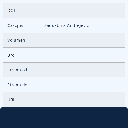
DOI
Časopis
Zadužbina Andrejević
Volumen
Broj
Strana od
Strana do
URL