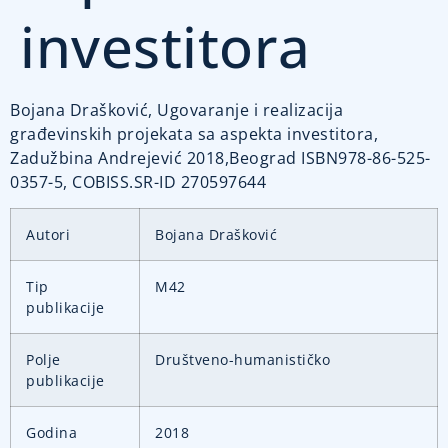
investitora
Bojana Drašković, Ugovaranje i realizacija
građevinskih projekata sa aspekta investitora,
Zadužbina Andrejević 2018,Beograd ISBN978-86-525-
0357-5, COBISS.SR-ID 270597644
Autori
Bojana Drašković
Tip
M42
publikacije
Polje
Društveno-humanističko
publikacije
Godina
2018