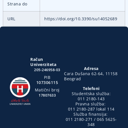
Strana do
URL
https://doi.org/10.3390/su14052689
Račun
Univerziteta
Adresa
205-246958-03
Cara Dušana 62-64, 11158
PIB
Beograd
107306115
Telefoni
Matični broj
Studentska služba:
17807633
011 2180-143
Pravna služba:
011 2180-287 lokal 114
Služba finansija:
011 2180-271 / 065 5625-
348