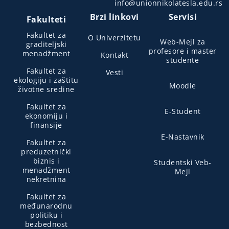
info@unionnikolatesla.edu.rs
Brzi linkovi
Servisi
Fakulteti
Fakultet za
O Univerzitetu
Web-Mejl za
graditeljski
profesore i master
menadžment
Kontakt
studente
Fakultet za
Vesti
ekologiju i zaštitu
Moodle
životne sredine
Fakultet za
E-Student
ekonomiju i
finansije
E-Nastavnik
Fakultet za
preduzetnički
biznis i
Studentski Veb-
menadžment
Mejl
nekretnina
Fakultet za
međunarodnu
politiku i
bezbednost