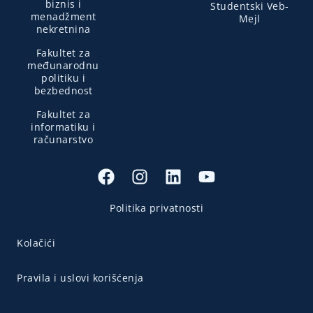
biznis i
Studentski Veb-
menadžment
Mejl
nekretnina
Fakultet za
međunarodnu
politiku i
bezbednost
Fakultet za
informatiku i
računarstvo
Politika privatnosti
Kolačići
Pravila i uslovi korišćenja