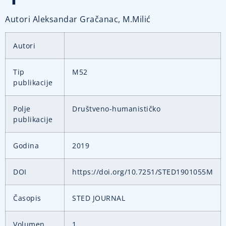
Autori Aleksandar Gračanac, M.Milić
Autori
Tip
M52
publikacije
Polje
Društveno-humanističko
publikacije
Godina
2019
DOI
https://doi.org/10.7251/STED1901055M
Časopis
STED JOURNAL
Volumen
1