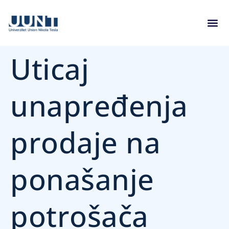
Uticaj
unapređenja
prodaje na
ponašanje
potrošača