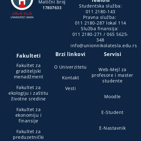
Telefoni
Matični broj
Studentska služba:
17807633
011 2180-143
Pravna služba:
011 2180-287 lokal 114
Služba finansija:
011 2180-271 / 065 5625-
348
info@unionnikolatesla.edu.rs
Brzi linkovi
Servisi
Fakulteti
Fakultet za
O Univerzitetu
Web-Mejl za
graditeljski
profesore i master
menadžment
Kontakt
studente
Fakultet za
Vesti
ekologiju i zaštitu
Moodle
životne sredine
Fakultet za
E-Student
ekonomiju i
finansije
E-Nastavnik
Fakultet za
preduzetnički