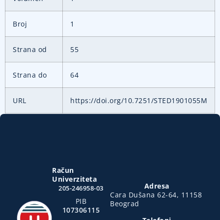
Broj
1
Strana od
55
Strana do
64
URL
https://doi.org/10.7251/STED1901055M
Račun
Univerziteta
Adresa
205-246958-03
Cara Dušana 62-64, 11158
PIB
Beograd
107306115