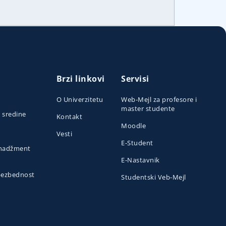
Brzi linkovi
Servisi
O Univerzitetu
Web-Mejl za profesore i
master studente
e sredine
Kontakt
Moodle
Vesti
E-Student
menadžment
E-Nastavnik
 bezbednost
Studentski Veb-Mejl
o