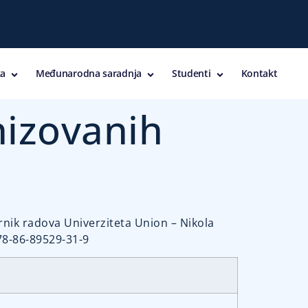
a
Međunarodna saradnja
Studenti
Kontakt
nizovanih
rnik radova Univerziteta Union – Nikola
978-86-89529-31-9