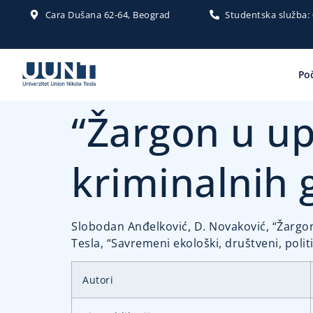
Cara Dušana 62-64, Beograd
Studentska služba:
Po
“Žargon u up
kriminalnih 
Slobodan Anđelković, D. Novaković, “Žargon
Tesla, “Savremeni ekološki, društveni, polit
Autori