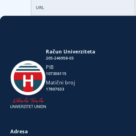
URL
Račun Univerziteta
205-246958-03
PIB
107306115
Matični broj
17807633
Adresa