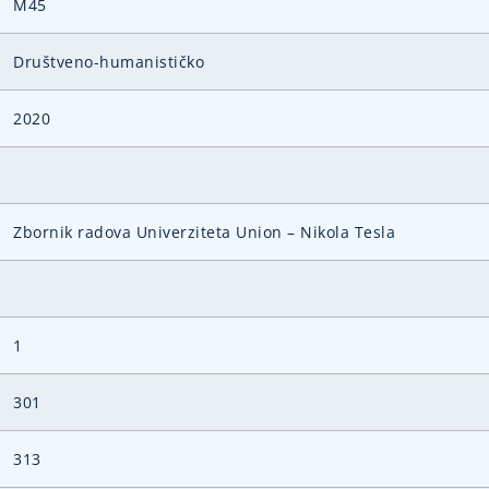
M45
Društveno-humanističko
2020
Zbornik radova Univerziteta Union – Nikola Tesla
1
301
313