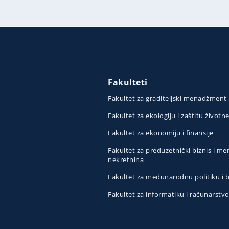
Fakulteti
Fakultet za graditeljski menadžment
Fakultet za ekologiju i zaštitu životn
Fakultet za ekonomiju i finansije
Fakultet za preduzetnički biznis i 
nekretnina
Fakultet za međunarodnu politiku i
Fakultet za informatiku i računarstv