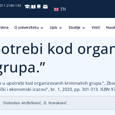
 011 2180-143
EN
četna
O univerzitetu
Upis
Studije
Vesti
Nauk
otrebi kod orga
grupa.”
 u upotrebi kod organizovanih kriminalnih grupa.”, Zbo
ički i ekonomski izazovi”, br. 1, 2020, pp. 301-313. ISBN 
Slobodan Anđelković, D. Novaković