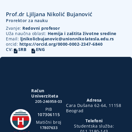
Prof.dr Ljiljana Nikolić Bujanović
Prorektor za nauku
Zvanje:
Redovni profesor
Uža naučna oblast:
Hemija i zaštita životne sredine
Email:
ljnikolicbujanovic@unionnikolatesla.edu.rs
orcid:
https://orcid.org/0000-0002-2347-6840
CV:
SRB
ENG
Račun
Univerziteta
Adresa
205-246958-03
Cara Dušana 62-64, 11158
PIB
Beograd
107306115
Telefoni
Matični broj
Studentska služba:
17807633
011 2180-143