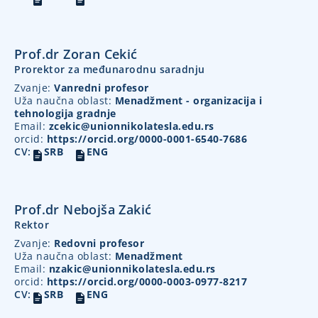
Prof.dr Zoran Cekić
Prorektor za međunarodnu saradnju
Zvanje:
Vanredni profesor
Uža naučna oblast:
Menadžment - organizacija i
tehnologija gradnje
Email:
zcekic@unionnikolatesla.edu.rs
orcid:
https://orcid.org/0000-0001-6540-7686
CV:
SRB
ENG
Prof.dr Nebojša Zakić
Rektor
Zvanje:
Redovni profesor
Uža naučna oblast:
Menadžment
Email:
nzakic@unionnikolatesla.edu.rs
orcid:
https://orcid.org/0000-0003-0977-8217
CV:
SRB
ENG