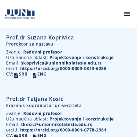
Prof.dr Suzana Koprivica
Prorektor za nastavu
Zvanje:
Redovni profesor
Uža naučna oblast:
Projektovanje i konstrukcije
Email:
skoprivica@unionnikolatesla.edu.rs
orcid:
https://orcid.org/0000-0003-0813-6255
CV:
SRB
ENG
Prof.dr Tatjana Kosić
Erasmus koordinator univerziteta
Zvanje:
Redovni profesor
Uža naučna oblast:
Projektovanje i konstrukcije
Email:
tkosic@unionnikolatesla.edu.rs
orcid:
https://orcid.org/0000-0001-6778-2981
CV:
SRB
ENG