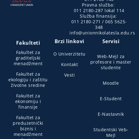
Pravna služba:
011 2180-287 lokal 114
Služba finansija:
011 2180-271 / 065 5625-
348
info@unionnikolatesla.edu.rs
Brzi linkovi
Servisi
Fakulteti
Fakultet za
O Univerzitetu
Web-Mejl za
graditeljski
profesore i master
menadžment
Kontakt
studente
Fakultet za
Vesti
ekologiju i zaštitu
Moodle
životne sredine
Fakultet za
E-Student
ekonomiju i
finansije
E-Nastavnik
Fakultet za
preduzetnički
biznis i
Studentski Veb-
menadžment
Mejl