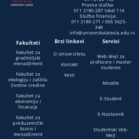
Pravna služba:
011 2180-287 lokal 114
Služba finansija:
011 2180-271 / 065 5625-
348
info@unionnikolatesla.edu.rs
Brzi linkovi
Servisi
Fakulteti
Fakultet za
O Univerzitetu
Web-Mejl za
graditeljski
profesore i master
menadžment
Kontakt
studente
Fakultet za
Vesti
ekologiju i zaštitu
Moodle
životne sredine
Fakultet za
E-Student
ekonomiju i
finansije
E-Nastavnik
Fakultet za
preduzetnički
biznis i
Studentski Veb-
menadžment
Mejl