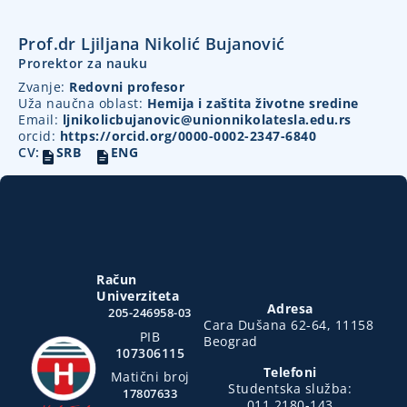
Prof.dr Ljiljana Nikolić Bujanović
Prorektor za nauku
Zvanje:
Redovni profesor
Uža naučna oblast:
Hemija i zaštita životne sredine
Email:
ljnikolicbujanovic@unionnikolatesla.edu.rs
orcid:
https://orcid.org/0000-0002-2347-6840
CV:
SRB
ENG
Račun
Univerziteta
Adresa
205-246958-03
Cara Dušana 62-64, 11158
PIB
Beograd
107306115
Telefoni
Matični broj
Studentska služba:
17807633
011 2180-143