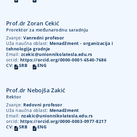
Prof.dr Zoran Cekić
Prorektor za međunarodnu saradnju
Zvanje:
Vanredni profesor
Uža naučna oblast:
Menadžment - organizacija i
tehnologija gradnje
Email:
zcekic@unionnikolatesla.edu.rs
orcid:
https://orcid.org/0000-0001-6540-7686
CV:
SRB
ENG
Prof.dr Nebojša Zakić
Rektor
Zvanje:
Redovni profesor
Uža naučna oblast:
Menadžment
Email:
nzakic@unionnikolatesla.edu.rs
orcid:
https://orcid.org/0000-0003-0977-8217
CV:
SRB
ENG