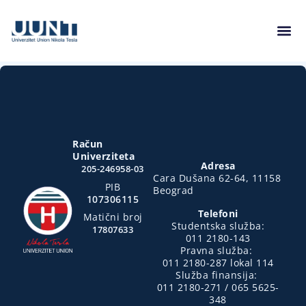
Račun
Univerziteta
Adresa
205-246958-03
Cara Dušana 62-64, 11158
PIB
Beograd
107306115
Telefoni
Matični broj
Studentska služba:
17807633
011 2180-143
Pravna služba:
011 2180-287 lokal 114
Služba finansija:
011 2180-271 / 065 5625-
348