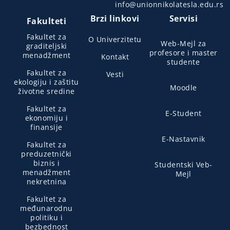
info@unionnikolatesla.edu.rs
Brzi linkovi
Servisi
Fakulteti
Fakultet za
O Univerzitetu
Web-Mejl za
graditeljski
profesore i master
menadžment
Kontakt
studente
Fakultet za
Vesti
ekologiju i zaštitu
Moodle
životne sredine
Fakultet za
E-Student
ekonomiju i
finansije
E-Nastavnik
Fakultet za
preduzetnički
biznis i
Studentski Veb-
menadžment
Mejl
nekretnina
Fakultet za
međunarodnu
politiku i
bezbednost