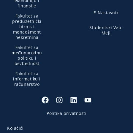
ekonomiju i
finansije
E-Nastavnik
Fakultet za
preduzetnički
biznis i
Studentski Veb-
menadžment
Mejl
nekretnina
Fakultet za
međunarodnu
politiku i
bezbednost
Fakultet za
informatiku i
računarstvo
Politika privatnosti
Kolačići