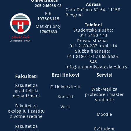
Univerziteta
Adresa
205-246958-03
Cara Dušana 62-64, 11158
PIB
Beograd
107306115
Telefoni
Matični broj
Studentska služba:
17807633
011 2180-143
Pravna služba:
011 2180-287 lokal 114
Služba finansija:
011 2180-271 / 065 5625-
348
info@unionnikolatesla.edu.rs
Brzi linkovi
Servisi
Fakulteti
Fakultet za
O Univerzitetu
Web-Mejl za
graditeljski
profesore i master
menadžment
Kontakt
studente
Fakultet za
Vesti
ekologiju i zaštitu
Moodle
životne sredine
Fakultet za
E-Student