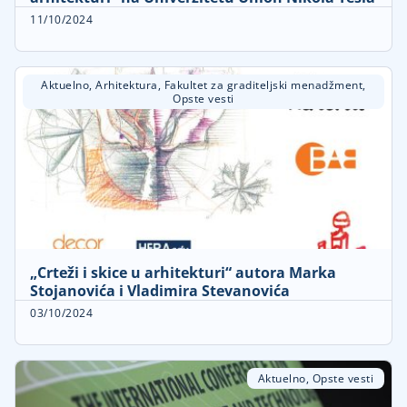
11/10/2024
Aktuelno
,
Arhitektura
,
Fakultet za graditeljski menadžment
,
Opste vesti
„Crteži i skice u arhitekturi“ autora Marka
Stojanovića i Vladimira Stevanovića
03/10/2024
Aktuelno
,
Opste vesti