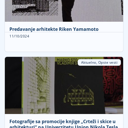
Predavanje arhitekte Riken Yamamoto
11/10/2024
Aktuelno
,
Opste vesti
Fotografije sa promocije knjige „Crteži i skice u
arhitekturi“ na Univerzitetu Union Nikola Tesla