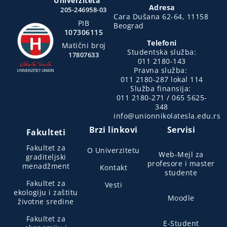
Univerziteta
Adresa
205-246958-03
Cara Dušana 62-64, 11158
PIB
Beograd
107306115
Telefoni
Matični broj
Studentska služba:
17807633
011 2180-143
Pravna služba:
011 2180-287 lokal 114
Služba finansija:
011 2180-271 / 065 5625-
348
info@unionnikolatesla.edu.rs
Brzi linkovi
Servisi
Fakulteti
Fakultet za
O Univerzitetu
Web-Mejl za
graditeljski
profesore i master
menadžment
Kontakt
studente
Fakultet za
Vesti
ekologiju i zaštitu
Moodle
životne sredine
Fakultet za
E-Student