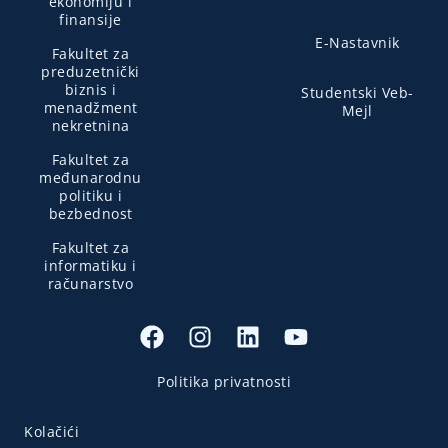
ekonomiju i
finansije
E-Nastavnik
Fakultet za
preduzetnički
biznis i
Studentski Veb-
menadžment
Mejl
nekretnina
Fakultet za
međunarodnu
politiku i
bezbednost
Fakultet za
informatiku i
računarstvo
Politika privatnosti
Kolačići