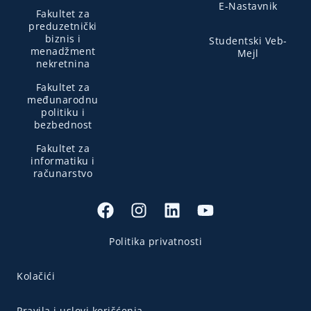
E-Nastavnik
Fakultet za
preduzetnički
biznis i
Studentski Veb-
menadžment
Mejl
nekretnina
Fakultet za
međunarodnu
politiku i
bezbednost
Fakultet za
informatiku i
računarstvo
Politika privatnosti
Kolačići
Pravila i uslovi korišćenja