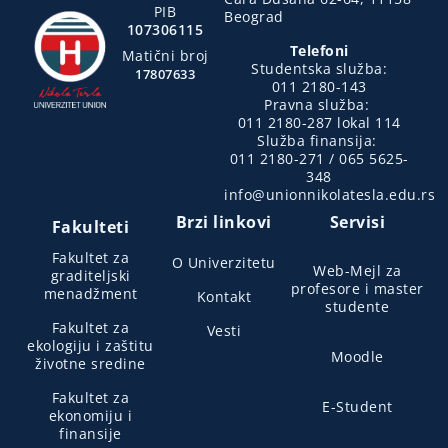
PIB
Beograd
107306115
Telefoni
Matični broj
Studentska služba:
17807633
011 2180-143
Pravna služba:
011 2180-287 lokal 114
Služba finansija:
011 2180-271 / 065 5625-
348
info@unionnikolatesla.edu.rs
Brzi linkovi
Servisi
Fakulteti
Fakultet za
O Univerzitetu
Web-Mejl za
graditeljski
profesore i master
menadžment
Kontakt
studente
Fakultet za
Vesti
ekologiju i zaštitu
Moodle
životne sredine
Fakultet za
E-Student
ekonomiju i
finansije