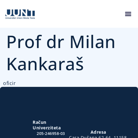
Prof dr Milan
Kankaraš
oficir
Račun
Univerziteta
Adresa
205-246958-03
Cara Dušana 62-64, 11158