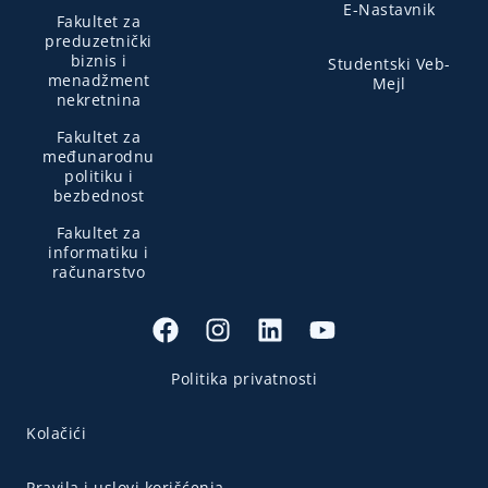
E-Nastavnik
Fakultet za
preduzetnički
biznis i
Studentski Veb-
menadžment
Mejl
nekretnina
Fakultet za
međunarodnu
politiku i
bezbednost
Fakultet za
informatiku i
računarstvo
Politika privatnosti
Kolačići
Pravila i uslovi korišćenja