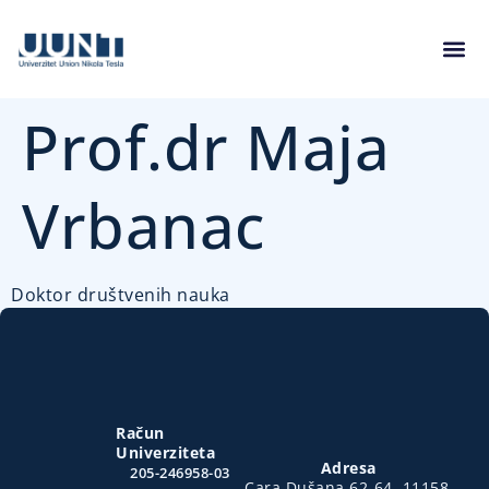
Prof.dr Maja
Vrbanac
Doktor društvenih nauka
Račun
Univerziteta
Adresa
205-246958-03
Cara Dušana 62-64, 11158