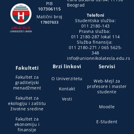
PIB
Beograd
107306115
Telefoni
Matični broj
Studentska služba:
17807633
011 2180-143
Pravna služba:
011 2180-287 lokal 114
Služba finansija:
011 2180-271 / 065 5625-
348
info@unionnikolatesla.edu.rs
Brzi linkovi
Servisi
Fakulteti
Fakultet za
O Univerzitetu
Web-Mejl za
graditeljski
profesore i master
menadžment
Kontakt
studente
Fakultet za
Vesti
ekologiju i zaštitu
Moodle
životne sredine
Fakultet za
E-Student
ekonomiju i
finansije