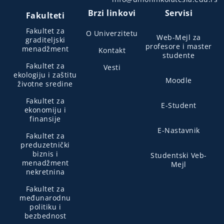
Brzi linkovi
Servisi
Fakulteti
Fakultet za
O Univerzitetu
Web-Mejl za
graditeljski
profesore i master
menadžment
Kontakt
studente
Fakultet za
Vesti
ekologiju i zaštitu
Moodle
životne sredine
Fakultet za
E-Student
ekonomiju i
finansije
E-Nastavnik
Fakultet za
preduzetnički
biznis i
Studentski Veb-
menadžment
Mejl
nekretnina
Fakultet za
međunarodnu
politiku i
bezbednost