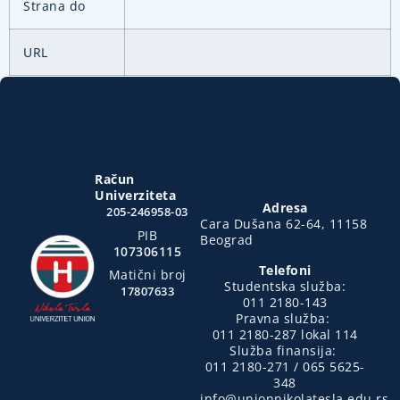
Strana do
URL
Račun
Univerziteta
Adresa
205-246958-03
Cara Dušana 62-64, 11158
PIB
Beograd
107306115
Telefoni
Matični broj
Studentska služba:
17807633
011 2180-143
Pravna služba:
011 2180-287 lokal 114
Služba finansija:
011 2180-271 / 065 5625-
348
info@unionnikolatesla.edu.rs