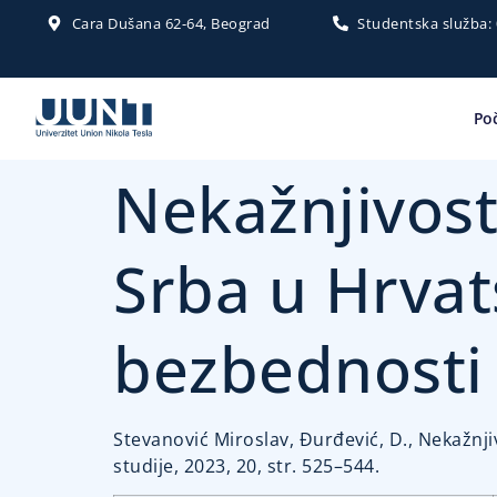
Cara Dušana 62-64, Beograd
Studentska služba:
Po
Nekažnjivost
Srba u Hrvat
bezbednosti
Stevanović Miroslav, Đurđević, D., Nekažnj
studije, 2023, 20, str. 525–544.