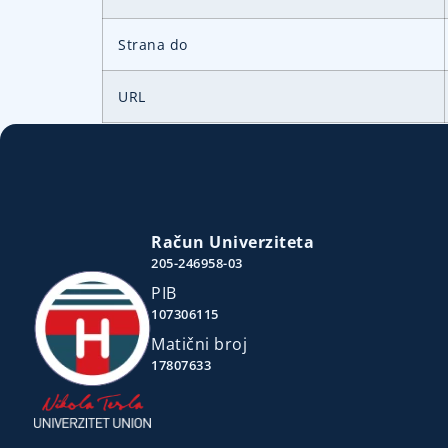
Strana do
URL
Račun Univerziteta
205-246958-03
PIB
107306115
Matični broj
17807633