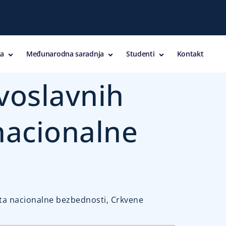
a
Međunarodna saradnja
Studenti
Kontakt
voslavnih
nacionalne
kta nacionalne bezbednosti, Crkvene