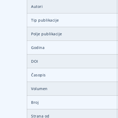
Autori
Tip publikacije
Polje publikacije
Godina
DOI
Časopis
Volumen
Broj
Strana od