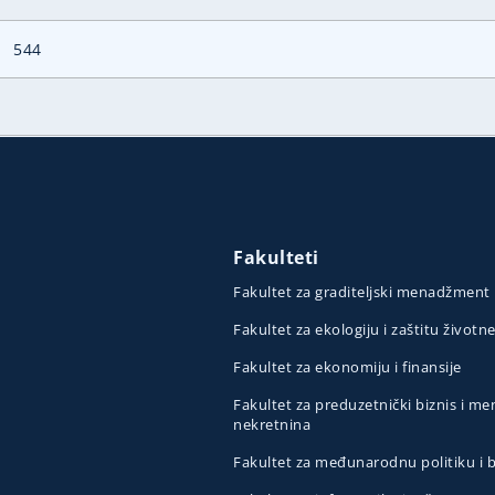
544
Fakulteti
Fakultet za graditeljski menadžment
Fakultet za ekologiju i zaštitu životn
Fakultet za ekonomiju i finansije
Fakultet za preduzetnički biznis i 
nekretnina
Fakultet za međunarodnu politiku i