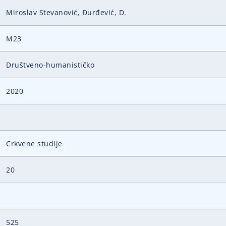
Miroslav Stevanović, Đurđević, D.
M23
Društveno-humanističko
2020
Crkvene studije
20
525