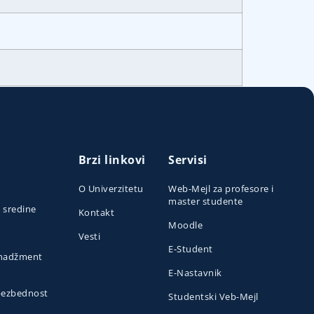
Brzi linkovi
Servisi
O Univerzitetu
Web-Mejl za profesore i
master studente
e sredine
Kontakt
Moodle
Vesti
E-Student
menadžment
E-Nastavnik
 bezbednost
Studentski Veb-Mejl