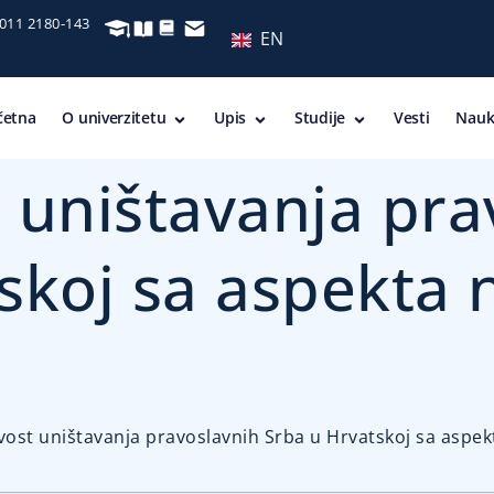
 011 2180-143
EN
četna
O univerzitetu
Upis
Studije
Vesti
Nauk
 uništavanja pra
skoj sa aspekta 
ivost uništavanja pravoslavnih Srba u Hrvatskoj sa aspe