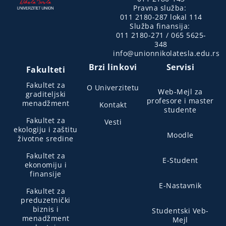
Pravna služba:
011 2180-287 lokal 114
Služba finansija:
011 2180-271 / 065 5625-
348
info@unionnikolatesla.edu.rs
Brzi linkovi
Servisi
Fakulteti
Fakultet za
O Univerzitetu
Web-Mejl za
graditeljski
profesore i master
menadžment
Kontakt
studente
Fakultet za
Vesti
ekologiju i zaštitu
Moodle
životne sredine
Fakultet za
E-Student
ekonomiju i
finansije
E-Nastavnik
Fakultet za
preduzetnički
biznis i
Studentski Veb-
menadžment
Mejl