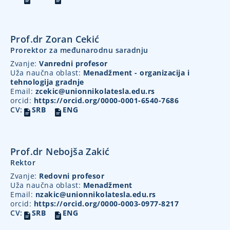
Prof.dr Zoran Cekić
Prorektor za međunarodnu saradnju
Zvanje:
Vanredni profesor
Uža naučna oblast:
Menadžment - organizacija i
tehnologija gradnje
Email:
zcekic@unionnikolatesla.edu.rs
orcid:
https://orcid.org/0000-0001-6540-7686
CV:
SRB
ENG
Prof.dr Nebojša Zakić
Rektor
Zvanje:
Redovni profesor
Uža naučna oblast:
Menadžment
Email:
nzakic@unionnikolatesla.edu.rs
orcid:
https://orcid.org/0000-0003-0977-8217
CV:
SRB
ENG