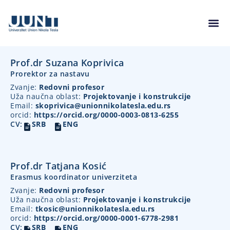
Prof.dr Suzana Koprivica
Prorektor za nastavu
Zvanje:
Redovni profesor
Uža naučna oblast:
Projektovanje i konstrukcije
Email:
skoprivica@unionnikolatesla.edu.rs
orcid:
https://orcid.org/0000-0003-0813-6255
CV:
SRB
ENG
Prof.dr Tatjana Kosić
Erasmus koordinator univerziteta
Zvanje:
Redovni profesor
Uža naučna oblast:
Projektovanje i konstrukcije
Email:
tkosic@unionnikolatesla.edu.rs
orcid:
https://orcid.org/0000-0001-6778-2981
CV:
SRB
ENG