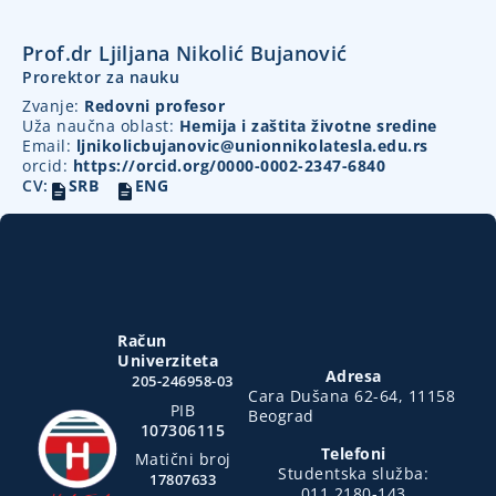
Prof.dr Ljiljana Nikolić Bujanović
Prorektor za nauku
Zvanje:
Redovni profesor
Uža naučna oblast:
Hemija i zaštita životne sredine
Email:
ljnikolicbujanovic@unionnikolatesla.edu.rs
orcid:
https://orcid.org/0000-0002-2347-6840
CV:
SRB
ENG
Račun
Univerziteta
Adresa
205-246958-03
Cara Dušana 62-64, 11158
PIB
Beograd
107306115
Telefoni
Matični broj
Studentska služba:
17807633
011 2180-143