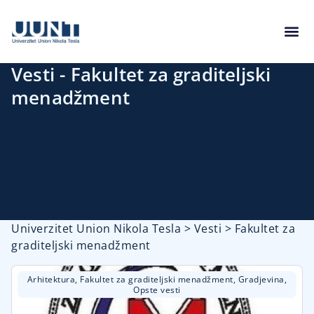
Vesti - Fakultet za graditeljski
menadžment
Univerzitet Union Nikola Tesla
>
Vesti
>
Fakultet za
graditeljski menadžment
Arhitektura
,
Fakultet za graditeljski menadžment
,
Gradjevina
,
Opste vesti