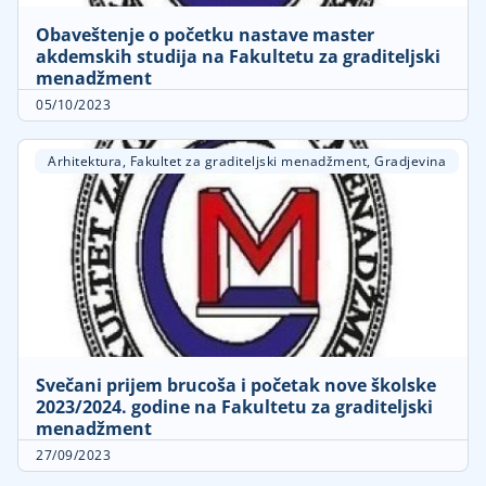
Obaveštenje o početku nastave master
akdemskih studija na Fakultetu za graditeljski
menadžment
05/10/2023
Arhitektura
,
Fakultet za graditeljski menadžment
,
Gradjevina
Svečani prijem brucoša i početak nove školske
2023/2024. godine na Fakultetu za graditeljski
menadžment
27/09/2023