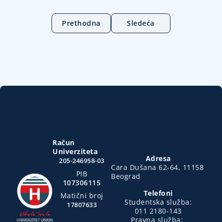
Prethodna
Sledeća
Račun
Univerziteta
Adresa
205-246958-03
Cara Dušana 62-64, 11158
PIB
Beograd
107306115
Telefoni
Matični broj
Studentska služba:
17807633
011 2180-143
Pravna služba: