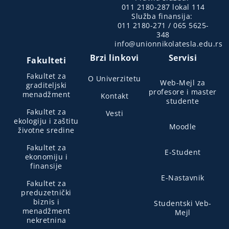
011 2180-287 lokal 114
Služba finansija:
011 2180-271 / 065 5625-
348
info@unionnikolatesla.edu.rs
Brzi linkovi
Servisi
Fakulteti
Fakultet za
O Univerzitetu
Web-Mejl za
graditeljski
profesore i master
menadžment
Kontakt
studente
Fakultet za
Vesti
ekologiju i zaštitu
Moodle
životne sredine
Fakultet za
E-Student
ekonomiju i
finansije
E-Nastavnik
Fakultet za
preduzetnički
biznis i
Studentski Veb-
menadžment
Mejl
nekretnina